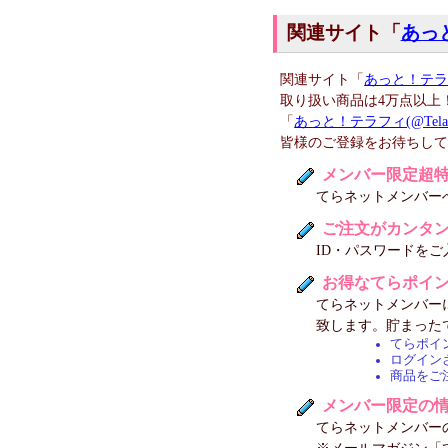
関連サイト「
あっと
関連サイト「
あっと！テラフィ
取り扱い商品は4万点以上
「
あっと！テラフィ(@Telaf
皆様のご登録をお待ちし
メンバー限定超
てらネットメンバー
ご注文がカンタ
ID・パスワードを
お得なてらポイ
てらネットメンバーに
致します。貯まった
てらポイ
ログイン
商品をご
メンバー限定の
てらネットメンバー
※メールマガジン「