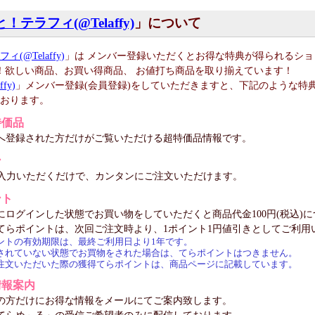
！テラフィ(@Telaffy)
」について
(@Telaffy)
」は メンバー登録いただくとお得な特典が得られるシ
！欲しい商品、お買い得商品、 お値打ち商品を取り揃えています！
fy)
」メンバー登録(会員登録)をしていただきますと、下記のような特
ております。
特価品
へ登録された方だけがご覧いただける超特価品情報です。
ン
ご入力いただくだけで、カンタンにご注文いただけます。
ント
ログインした状態でお買い物をしていただくと商品代金100円(税込)に
てらポイントは、次回ご注文時より、1ポイント1円値引きとしてご利用
ントの有効期限は、最終ご利用日
より1年です。
されていない状態でお買物をされた場合は、てらポイントはつきません。
注文いただいた際の獲得てらポイントは、商品ページに記載しています。
情報案内
の方だけにお得な情報をメールにてご案内致します。
てらめ～る」の受信ご希望者のみに配信しております。